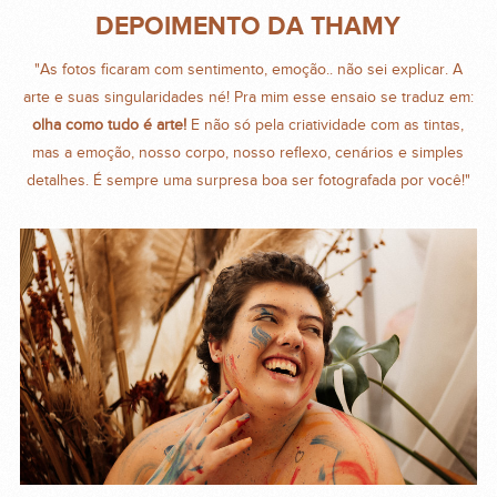
DEPOIMENTO DA THAMY
"As fotos ficaram com sentimento, emoção.. não sei explicar. A
arte e suas singularidades né! Pra mim esse ensaio se traduz em:
olha como tudo é arte!
E não só pela criatividade com as tintas,
mas a emoção, nosso corpo, nosso reflexo, cenários e simples
detalhes. É sempre uma surpresa boa ser fotografada por você!"